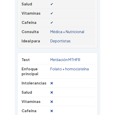
✔
✔
✔
Médica + Nutricional
Deportistas
Metilación MTHFR
Folato + homocisteína
❌
❌
❌
❌