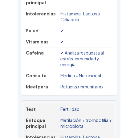
Histamina · Lactosa ·
Celiaquía
✔
✔
✔ Analiza respuesta al
estrés, inmunidad y
energía
Médica + Nutricional
Refuerzo inmunitario
Fertilidad
Metilación + trombofilia +
microbiota
Histamina · Lactosa ·