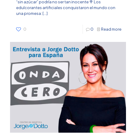
“sin azúcar” podría no ser tan inocente 🍭 Los
edulcorantes artificiales conquistaron el mundo con
una promesa:
[…]
0
0
Read more