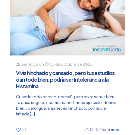
Genetica
on
30 de octubre de 2025
Vivís hinchado y cansado, pero tus estudios
dan todo bien: podría ser Intolerancia a la
Histamina
Cuando todo parece “normal”, pero no te sentís bien
Te pasa seguido: comés sano, hacés ejercicio, dormís
bien… pero igual amanecés hinchado, con la piel
irritada
[…]
0
0
Read more