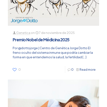
Genetica
on
7 de noviembre de 2025
Premio Nobel de Médicina 2025
Por @dottojorge | Centro de Genética Jorge Dotto El
freno oculto del sistema inmune que podría cambiar la
forma en que entendemos la salud, la fertilidad
[…]
0
0
Read more