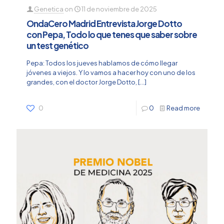
Genetica
on
11 de noviembre de 2025
OndaCero Madrid Entrevista Jorge Dotto
con Pepa, Todo lo que tenes que saber sobre
un test genético
Pepa: Todos los jueves hablamos de cómo llegar
jóvenes a viejos. Y lo vamos a hacer hoy con uno de los
grandes, con el doctor Jorge Dotto,
[…]
0
0
Read more