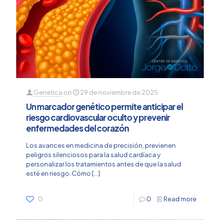
Genetica
on
29 de noviembre de 2025
Un marcador genético permite anticipar el
riesgo cardiovascular oculto y prevenir
enfermedades del corazón
Los avances en medicina de precisión, previenen
peligros silenciosos para la salud cardíaca y
personalizar los tratamientos antes de que la salud
esté en riesgo. Cómo
[…]
0
0
Read more