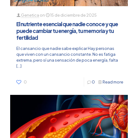
Genetica
on
15 de diciembre de 2025
El nutriente esencial que nadie conoce y que
puede cambiar tu energía, tu memoria y tu
fertilidad
El cansancio que nadie sabe explicar Hay personas
que viven con un cansancio constante. No es fatiga
extrema, pero sí una sensación de poca energía, falta
[…]
0
0
Read more