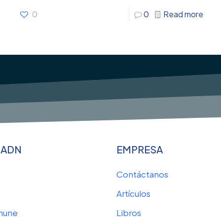
0
0
Read more
 ADN
EMPRESA
Contáctanos
Artículos
mune
Libros