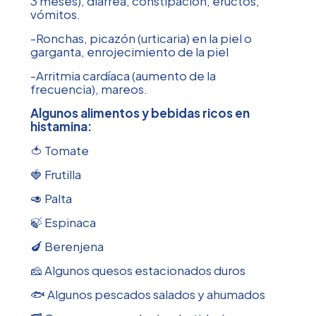
3 meses), diarrea, constipación, eructos,
vómitos.
-Ronchas, picazón (urticaria) en la piel o
garganta, enrojecimiento de la piel
-Arritmia cardíaca (aumento de la
frecuencia), mareos.
Algunos alimentos y bebidas ricos en
histamina:
🍅 Tomate
🍓 Frutilla
🥑 Palta
🍃 Espinaca
🍆 Berenjena
🧀 Algunos quesos estacionados duros
🐟 Algunos pescados salados y ahumados