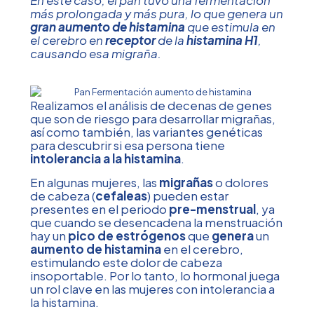
más prolongada y más pura, lo que genera un
gran aumento de histamina
que estimula en
el cerebro en
receptor
de la
histamina H1
,
causando esa migraña.
Realizamos el análisis de decenas de genes
que son de riesgo para desarrollar migrañas,
así como también, las variantes genéticas
para descubrir si esa persona tiene
intolerancia a la histamina
.
En algunas mujeres, las
migrañas
o dolores
de cabeza (
cefaleas
) pueden estar
presentes en el periodo
pre-menstrual
, ya
que cuando se desencadena la menstruación
hay un
pico de estrógenos
que
genera
un
aumento de histamina
en el cerebro,
estimulando este dolor de cabeza
insoportable. Por lo tanto, lo hormonal juega
un rol clave en las mujeres con intolerancia a
la histamina.